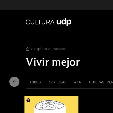
>
Explora
>
Podcast
Vivir mejor
1
TODOS
373 DÍAS
4×4
A DURAS PE