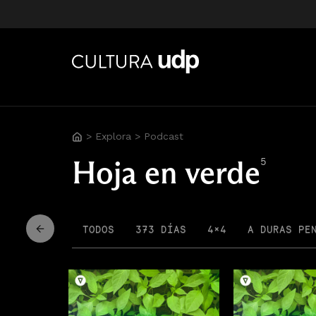
>
Explora
>
Podcast
Hoja en verde
5
TODOS
373 DÍAS
4×4
A DURAS PE