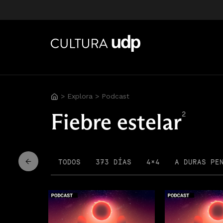
>
Explora
>
Podcast
Fiebre estelar
2
TODOS
373 DÍAS
4×4
A DURAS PE