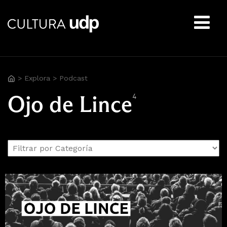
Buscar:
>
Explora
>
Podcast
Ojo de Lince
4