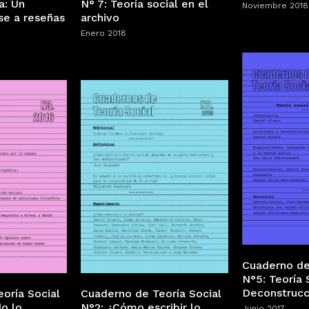
a: Un
N° 7: Teoría social en el
Noviembre 2018
ase a reseñas
archivo
Enero 2018
Cuaderno de
N°5: Teoría 
Deconstrucc
Cuaderno de Teoría Social
oría Social
N°2: ¿Cómo escribir lo
o lo
Junio 2017