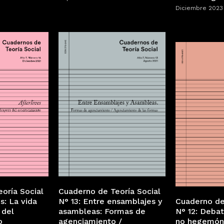
Diciembre 2023
oría Social
Cuaderno de Teoría Social
es: La vida
N° 13: Entre ensamblajes y
Cuaderno de
 del
asambleas: Formas de
N° 12: Debat
o
agenciamiento /
no hegemón