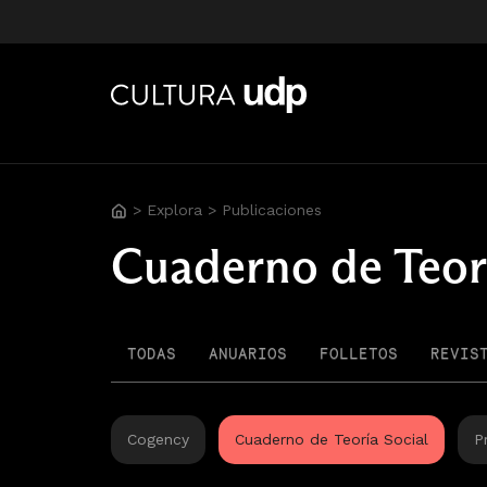
>
Explora
>
Publicaciones
Cuaderno de Teorí
TODAS
ANUARIOS
FOLLETOS
REVIS
Cogency
Cuaderno de Teoría Social
P