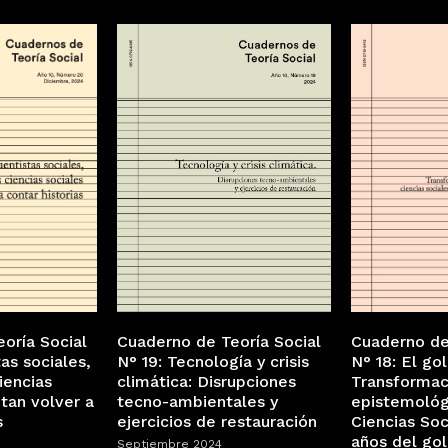
oría Social
Cuaderno de
Cuaderno de Teoría Social
as sociales,
N° 18: El go
N° 19: Tecnología y crisis
iencias
Transformac
climática: Disrupciones
itan volver a
epistemológ
tecno-ambientales y
s
Ciencias Soc
ejercicios de restauración
años del go
Septiembre 2024