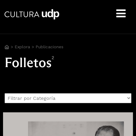
Buscar:
>
Explora
>
Publicaciones
Folletos
2