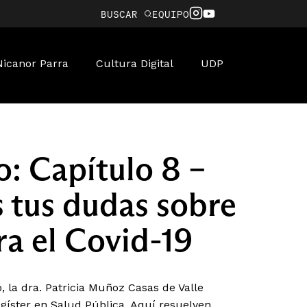
BUSCAR
EQUIPO
Nicanor Parra
Cultura Digital
UDP
: Capítulo 8 –
 tus dudas sobre
ra el Covid-19
 la dra. Patricia Muñoz Casas de Valle
agíster en Salud Pública. Aquí resuelven