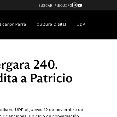
BUSCAR
EQUIPO
Nicanor Parra
Cultura Digital
UDP
ergara 240.
ita a Patricio
riodismo UDP el jueves 12 de noviembre de
ir Canciones, un ciclo de conversación