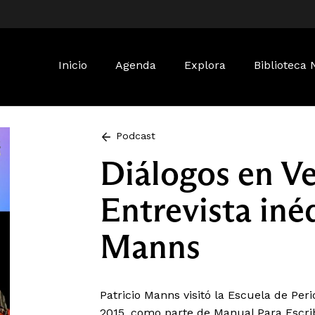
Buscar:
Inicio
Agenda
Explora
Biblioteca 
Podcast
Diálogos en V
Entrevista inéd
Manns
Patricio Manns visitó la Escuela de Pe
2015, como parte de Manual Para Escrib