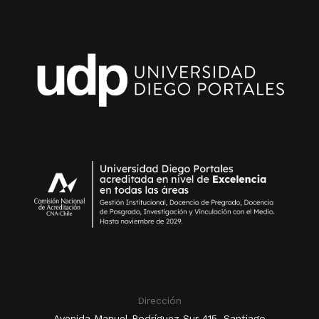
Dirección
Avenida Manuel Rodríguez Sur 415, Santiago