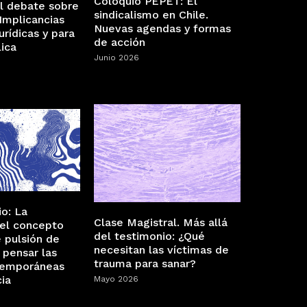
Coloquio PEPET: El
El debate sobre
sindicalismo en Chile.
Implicancias
Nuevas agendas y formas
jurídicas y para
de acción
lica
Junio 2026
o: La
Clase Magistral. Más allá
del concepto
del testimonio: ¿Qué
 pulsión de
necesitan las víctimas de
 pensar las
trauma para sanar?
temporáneas
cia
Mayo 2026