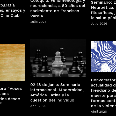
Coloquio: Fenomenología y
Seminario: 
tografía
neurociencia, a 80 años del
Neuroética. 
as, ensayos y
nacimiento de Francisco
filosóficas, 
 Cine Club
Varela
la salud púb
Julio 2026
Julio 2026
Conversatori
02-18 de junio: Seminario
actualidad 
ibro “Voces
internacional. Modernidad,
freudiano de
uces
América Latina y la
muerte para
rios desde
cuestión del individuo
formas con
”
de la violen
Abril 2026
Abril 2026