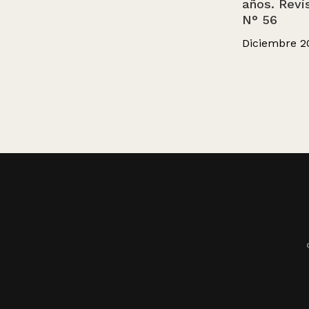
años. Revi
N° 56
Diciembre 2