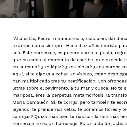
“Allá estás, Pedro, mirándonos o, más bien, dándono
irrumpe como siempre. Hace diez años moriste para 
acá. Este homenaje, esquinero como te gusta, regres
que no cabía al momento de escribir, que excedía los
en la mano? ¿un lápiz? ¿una pinza? ¿una bomba mol
Aquí, si te dignas a echar un vistazo, están despleg
han multiplicado tras tu beatificación. Son ofrendas
letras sobre el pavimento, a tu mar y cueca. No te e
mariposa, eres la perpetua metamorfosis, la transfo
María Camaleón. Sí, te corrijo, pero también te esc
leyendo, te prendemos velas, te ponemos flores y te
sonrojas? Quizá más bien te rías con la risa más ti
homenaje no es un homenaje. Es un acto de justicia