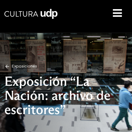
Buscar:
Exposiciones
Exposición “La
Nación: archivo de
escritores”