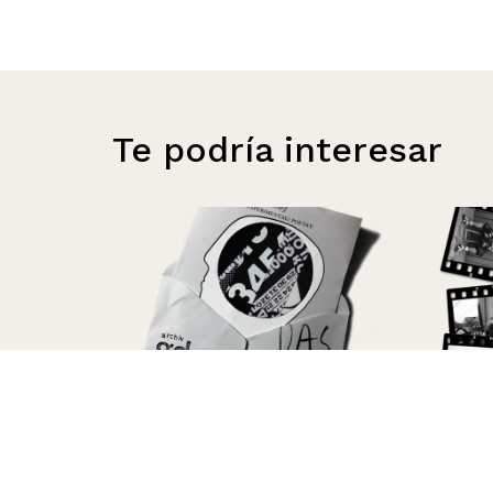
Te podría interesar
Más allá del alfabeto |
Un rit
Archivo Guillermo Deisler
Erráz