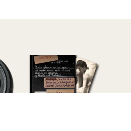
 Ruiz-
La edad de oro | Colección
Pedro Montes