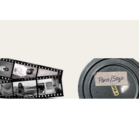
mo propio | Archivo Paz
La Vanidoteca | Archivo
uriz
Sarmiento