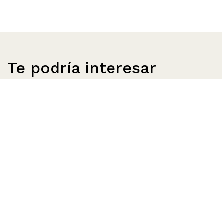
Te podría interesar
Más allá del alfabeto | Archivo Guillermo
Deisler