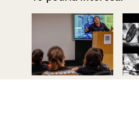
Seminario internacional:
Archi
América Latina y la cuestión
prese
individual con Danilo
acces
Martucelli
Julio 
Julio 2026