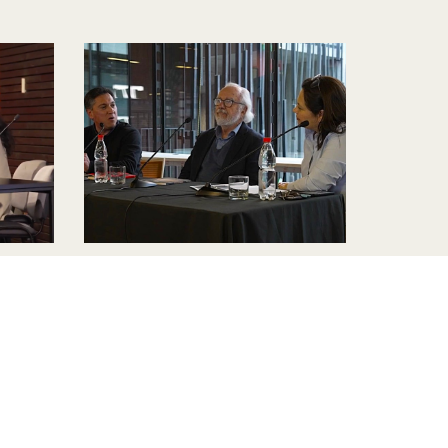
los
50 años de APSI: Archivo
Arturo Navarro
ad
Julio 2026