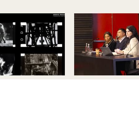
vo Sergio Bravo:
Seminario: El futuro de 
rvación audiovisual y
archivos: legislación,
o público
tecnologías y comunid
2026
Julio 2026