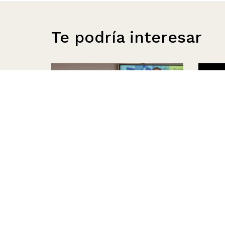
Te podría interesar
Seminario internacional:
Archi
América Latina y la cuestión
prese
individual con Danilo
acces
Martucelli
Julio 