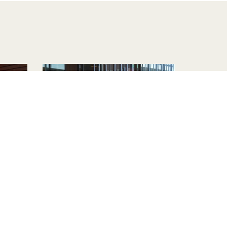
los
50 años de APSI: Archivo
Arturo Navarro
ad
Julio 2026