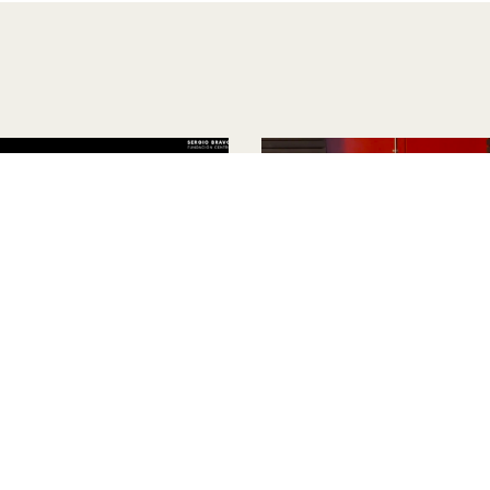
vo Sergio Bravo:
Seminario: El futuro de 
rvación audiovisual y
archivos: legislación,
o público
tecnologías y comunid
2026
Julio 2026