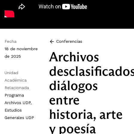
Fecha
Conferencias
18 de noviembre
Archivos
de 2025
desclasificados
Unidad
diálogos
Académica
Relacionada
entre
Programa
Archivos UDP,
historia, arte
Estudios
Generales UDP
y poesía