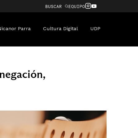
BUSCAR
EQUIPO
Nicanor Parra
Cultura Digital
UDP
negación,