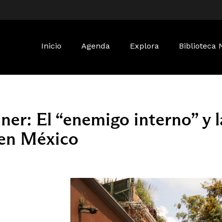
Buscar:
Inicio
Agenda
Explora
Biblioteca 
er: El “enemigo interno” y la
 en México