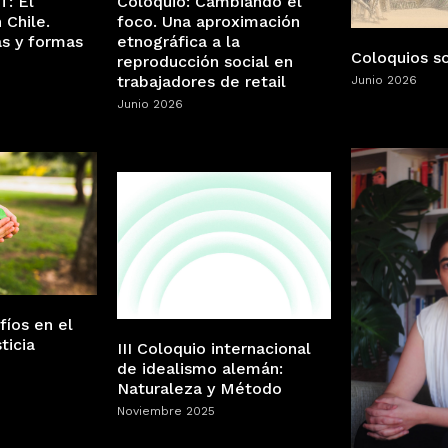
Coloquio: Cambiando el
T: El
foco. Una aproximación
 Chile.
etnográfica a la
s y formas
Coloquios so
reproducción social en
trabajadores de retail
Junio 2026
Junio 2026
fíos en el
ticia
III Coloquio internacional
de idealismo alemán:
Naturaleza y Método
Noviembre 2025